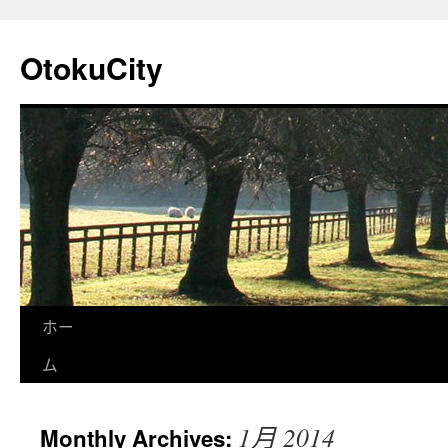
OtokuCity
ホー
ム
1月 2014
Monthly Archives: