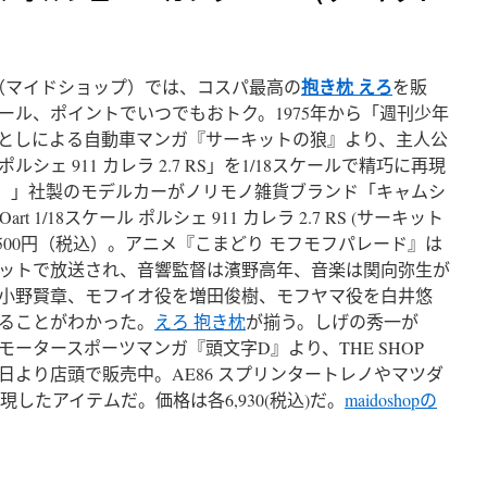
抱き枕 えろ
op（マイドショップ）では、コスパ最高の
を販
ール、ポイントでいつでもおトク。1975年から「週刊少年
としによる自動車マンガ『サーキットの狼』より、主人公
ェ 911 カレラ 2.7 RS」を1/18スケールで精巧に再現
ート）」社製のモデルカーがノリモノ雑貨ブランド「キャムシ
 1/18スケール ポルシェ 911 カレラ 2.7 RS (サーキット
,500円（税込）。アニメ『こまどり モフモフパレード』は
局ネットで放送され、音響監督は濱野高年、音楽は関向弥生が
小野賢章、モフイオ役を増田俊樹、モフヤマ役を白井悠
ることがわかった。
えろ 抱き枕
が揃う。しげの秀一が
ータースポーツマンガ『頭文字D』より、THE SHOP
月3日より店頭で販売中。AE86 スプリンタートレノやマツダ
現したアイテムだ。価格は各6,930(税込)だ。
maidoshopの