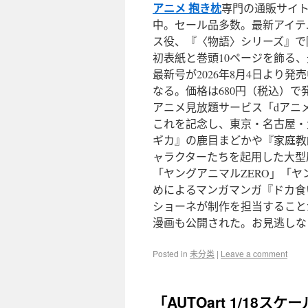
アニメ 抱き枕
専門の通販サイトm
中。セール品多数。最新アイテ
ス役、『〈物語〉シリーズ』で
初表紙と巻頭10ページを飾る、
最新号が2026年8月4日より
なる。価格は680円（税込）で
アニメ見放題サービス「dアニメ
これを記念し、東京・名古屋・大
ギカ』の鹿目まどかや『家庭教師ヒ
ャラクターたちを起用した大型
「ヤングアニマルZERO」「ヤ
めによるマンガマンガ『ドカ食
ショーネが制作を担当すること
漫画も公開された。お見逃しな
Posted in
未分类
|
Leave a comment
「AUTOart 1/18スケ