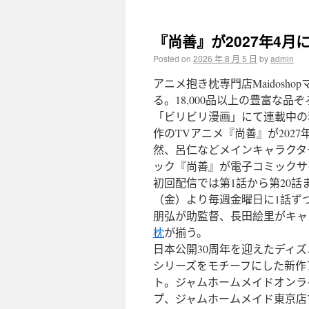
『尚善』が2027年4月
Posted on
2026 年 8 月 5 日
by
admin
アニメ抱き枕専門店Maidosh
る。18,000品以上の豊富な
「ビリビリ漫画」にて連載中の
作のTVアニメ『尚善』が202
然、呂仁などメインキャラクタ
ック『尚善』が電子コミックサ
初回配信では第1話から第20話
（金）より毎週金曜日に1話ず
朋弘が助監督、長田絵里がキャ
枕
が揃う。
日本公開30周年を迎えたディ
シリーズをモチーフにした新作ア
ト。ジャムホームメイドオンラ
プ、ジャムホームメイド東京店で