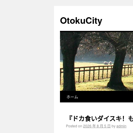
OtokuCity
ホーム
『ドカ食いダイスキ！も
Posted on
2026 年 8 月 5 日
by
admin