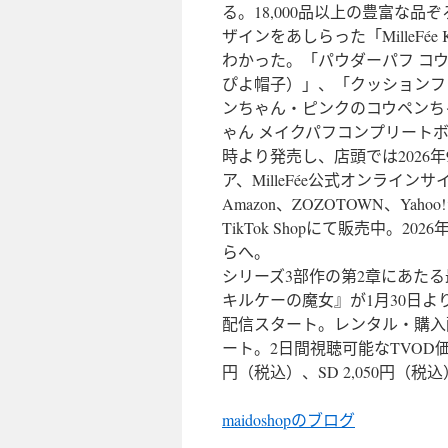
る。18,000品以上の豊富な
ザインをあしらった「MilleFé
わかった。「パウダーパフ コ
ぴよ帽子）」、「クッションフ
ンちゃん・ピンクのコウペンち
ゃん メイクパフコンプリートボッ
時より発売し、店頭では2026
ア、MilleFée公式オンライン
Amazon、ZOZOTOWN、Yah
TikTok Shopにて販売中。
らへ。
シリーズ3部作の第2章にあた
キルケーの魔女』が1月30日より
配信スタート。レンタル・購入配
ート。2日間視聴可能なTVOD価格
円（税込）、SD 2,050円（税
maidoshopのブログ