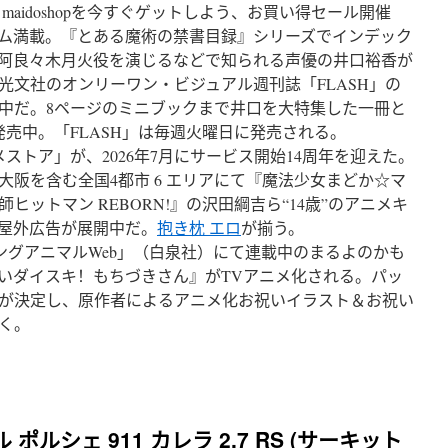
aidoshopを今すぐゲットしよう、お買い得セール開催
ム満載。『とある魔術の禁書目録』シリーズでインデック
阿良々木月火役を演じるなどで知られる声優の井口裕香が
光文社のオンリーワン・ビジュアル週刊誌「FLASH」の
発売中だ。8ページのミニブックまで井口を大特集した一冊と
発売中。「FLASH」は毎週火曜日に発売される。
ストア」が、2026年7月にサービス開始14周年を迎えた。
阪を含む全国4都市 6 エリアにて『魔法少女まどか☆マ
ットマン REBORN!』の沢田綱吉ら“14歳”のアニメキ
屋外広告が展開中だ。
抱き枕 エロ
が揃う。
ングアニマルWeb」（白泉社）にて連載中のまるよのかも
いダイスキ！もちづきさん』がTVアニメ化される。パッ
が決定し、原作者によるアニメ化お祝いイラスト＆お祝い
く。
ール ポルシェ 911 カレラ 2.7 RS (サーキット