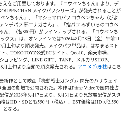
品ぞろえをご用意しております。『コウペンちゃん』より、デ
e KOUPENCHAN メイクパフシリーズ」が発売されることが
ウペンちゃん」、「マシュマロパフ コウペンちゃん（ぴよ
ァンデパフ 邪エナガさん」、「指パフ みずいろのコウペ
ゃん」（各880円）がラインナップされる。「コウペンち
クス」は、オンラインでは2026年8月28日（金）午前11
年9月上旬より順次発売。メイクパフ単品は、はなまるスト
サイト、TOKOTOYZ公式ECサイト、Qoo10、楽天市場、
oo!ショッピング、LINE GIFT、TANP、メルカリSHOP、
2026年8月上旬より店頭で順次発売される。
アニメ 抱き枕
はこち
る最新作として映画『機動戦士ガンダム 閃光のハサウェイ
全国の劇場で公開された。本作はPrime Videoで国内独占
信が2026年8月17日より、8月31日より見放題配信がスタ
はHD・SDとも550円（税込）、EST価格はHD が2,550
込）となる。