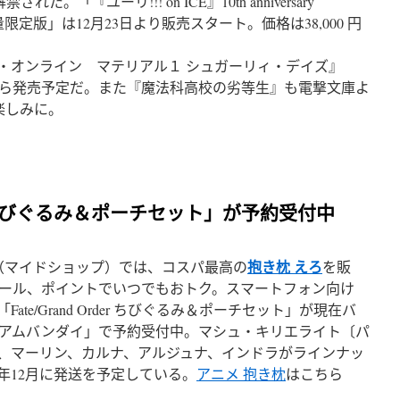
「『ユーリ!!! on ICE』10th anniversary
OX 数量限定版」は12月23日より販売スタート。価格は38,000 円
。
・オンライン マテリアル１ シュガーリィ・デイズ』
庫から発売予定だ。また『魔法科高校の劣等生』も電撃文庫よ
楽しみに。
rder ちびぐるみ＆ポーチセット」が予約受付中
抱き枕 えろ
op（マイドショップ）では、コスパ最高の
を販
ール、ポイントでいつでもおトク。スマートフォン向け
より、「Fate/Grand Order ちびぐるみ＆ポーチセット」が現在バ
アムバンダイ」で予約受付中。マシュ・キリエライト〔パ
、マーリン、カルナ、アルジュナ、インドラがラインナッ
026年12月に発送を予定している。
アニメ 抱き枕
はこちら