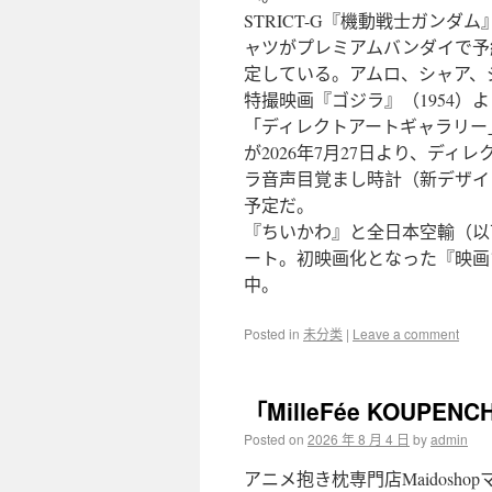
STRICT-G『機動戦士ガン
ャツがプレミアムバンダイで予約受
定している。アムロ、シャア、
特撮映画『ゴジラ』（1954
「ディレクトアートギャラリー
が2026年7月27日より、デ
ラ音声目覚まし時計（新デザイン
予定だ。
『ちいかわ』と全日本空輸（以下
ート。初映画化となった『映画ち
中。
Posted in
未分类
|
Leave a comment
「MilleFée KOUP
Posted on
2026 年 8 月 4 日
by
admin
アニメ抱き枕専門店Maidosh