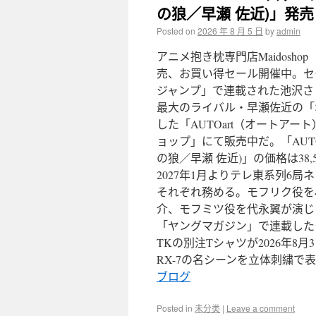
の狼／早瀬 佐近)」発売
Posted on
2026 年 8 月 5 日
by
admin
アニメ抱き枕専門店Maidosh
売、お買い得セール開催中。セ
ジャンプ」で連載された池沢さ
最大のライバル・早瀬佐近の「ポルシ
した「AUTOart（オートア
ョップ」にて販売中だ。「AUTOart
の狼／早瀬 佐近)」の価格は38
2027年1月よりテレ東系列6
それぞれ務める。モフリク役を
介、モフミツ役を代永翼が演じ
「ヤングマガジン」で連載したモ
TKの別注Tシャツが2026年8
RX-7の名シーンを立体刺繍で表
ブログ
Posted in
未分类
|
Leave a comment