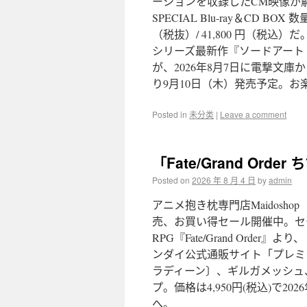
ーションを収録したCM映像が解禁された。
SPECIAL Blu-ray＆CD B
（税抜）/ 41,800 円（税込）だ
シリーズ最新作『ソードアート
が、2026年8月7日に電撃文
り9月10日（木）発売予定。お
Posted in
未分类
|
Leave a comment
「Fate/Grand O
Posted on
2026 年 8 月 4 日
by
admin
アニメ抱き枕専門店Maidosh
売、お買い得セール開催中。セ
RPG『Fate/Grand Order』
ンダイ公式通販サイト「プレミ
ラディーン〕、ギルガメッシュ
プ。価格は4,950円(税込)で2
へ。