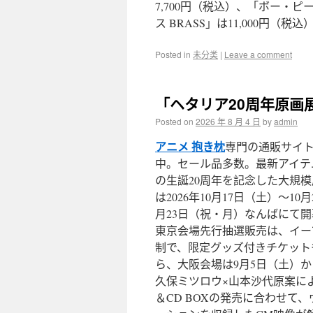
7,700円（税込）、「ボー・ピー
ス BRASS」は11,000円（税
Posted in
未分类
|
Leave a comment
「ヘタリア20周年原画展 
Posted on
2026 年 8 月 4 日
by
admin
アニメ 抱き枕
専門の通販サイトm
中。セール品多数。最新アイテ
の生誕20周年を記念した大規模展覧
は2026年10月17日（土）～1
月23日（祝・月）なんばにて
東京会場先行抽選販売は、イー
制で、限定グッズ付きチケット
ら、大阪会場は9月5日（土）
久保ミツロウ×山本沙代原案によるTV
＆CD BOXの発売に合わせ