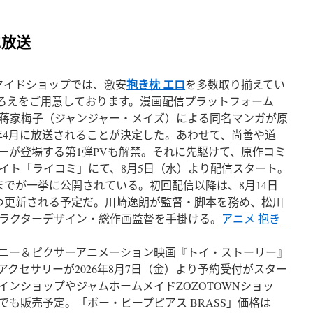
に放送
抱き枕 エロ
opマイドショップでは、激安
を多数取り揃えてい
品ぞろえをご用意しております。漫画配信プラットフォーム
蒋家梅子（ジャンジャー・メイズ）による同名マンガが原
7年4月に放送されることが決定した。あわせて、尚善や道
ーが登場する第1弾PVも解禁。それに先駆けて、原作コミ
イト「ライコミ」にて、8月5日（水）より配信スタート。
までが一挙に公開されている。初回配信以降は、8月14日
つ更新される予定だ。川崎逸朗が監督・脚本を務め、松川
ラクターデザイン・総作画監督を手掛ける。
アニメ 抱き
ズニー＆ピクサーアニメーション映画『トイ・ストーリー』
クセサリーが2026年8月7日（金）より予約受付がスター
インショップやジャムホームメイドZOZOTOWNショッ
も販売予定。「ボー・ピープピアス BRASS」価格は