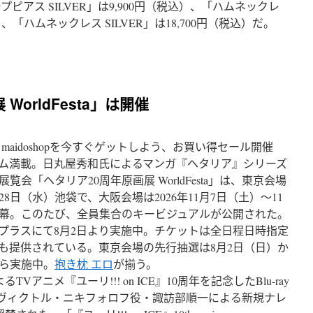
プピアス SILVER」は9,900円（税込）、「ハムネックレ
込）、「ハムネックレス SILVER」は18,700円（税込）だ。
WorldFesta」は開催
aidoshopを今すぐゲットしよう、お買い得セール開催
ム満載。日丸屋秀和氏によるマンガ『ヘタリア』シリーズ
会「ヘタリア20周年原画展 WorldFesta」は、東京会場
0月28日（水）池袋で、大阪会場は2026年11月7日（土）～11
開幕。このたび、全員集合のキービジュアルが公開された。
プラスにて8月2日より実施中。チケットは全日程日時指定
も提供されている。東京会場の先行抽選は8月2日（日）か
から実施中。
抱き枕 エロ
が揃う。
アニメ『ユーリ!!! on ICE』10周年を記念したBlu-ray
て、ヴィクトル・ニキフォロフ役・諏訪部順一による新規ナレ