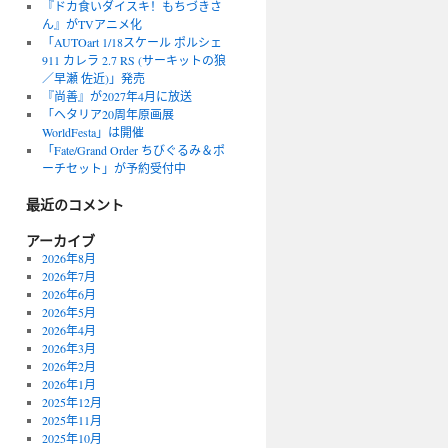
『ドカ食いダイスキ！もちづきさ
ん』がTVアニメ化
「AUTOart 1/18スケール ポルシェ
911 カレラ 2.7 RS (サーキットの狼
／早瀬 佐近)」発売
『尚善』が2027年4月に放送
「ヘタリア20周年原画展
WorldFesta」は開催
「Fate/Grand Order ちびぐるみ＆ポ
ーチセット」が予約受付中
最近のコメント
アーカイブ
2026年8月
2026年7月
2026年6月
2026年5月
2026年4月
2026年3月
2026年2月
2026年1月
2025年12月
2025年11月
2025年10月