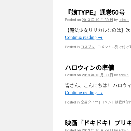
『娘TYPE』通巻50号
Posted on
2013 年 10 月 30 日
by
admin
【魔法少女リリカルなのは】次号
Continue reading
→
Posted in
コスプレ
|
コメントは受け付け
ハロウィンの準備
Posted on
2013 年 10 月 30 日
by
admin
皆さん、こんにちは！ ハロウィ
Continue reading
→
Posted in
全身タイツ
|
コメントは受け付
映画『ドキドキ！プリ
Posted on
2013 年 10 月 29 日
by
admin