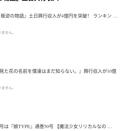
叛逆の物語』土日興行収入が4億円を突破！ ランキン …
いません。
見た花の名前を僕達はまだ知らない。』興行収入が10億
いません。
は『娘TYPE』通巻50号 【魔法少女リリカルなの …