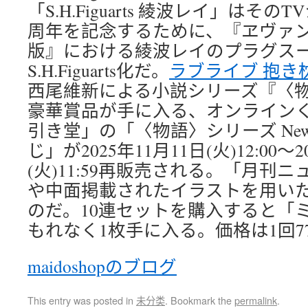
「S.H.Figuarts 綾波レイ」はそ
周年を記念するために、『ヱヴァ
版』における綾波レイのプラグス
S.H.Figuarts化だ。
ラブライブ 抱き
西尾維新による小説シリーズ『〈
豪華賞品が手に入る、オンライン
引き堂」の「〈物語〉シリーズ New
じ」が2025年11月11日(火)12:00～2
(火)11:59再販売される。「月刊
や中面掲載されたイラストを用い
のだ。10連セットを購入すると「
もれなく1枚手に入る。価格は1回7
maidoshopのブログ
This entry was posted in
未分类
. Bookmark the
permalink
.