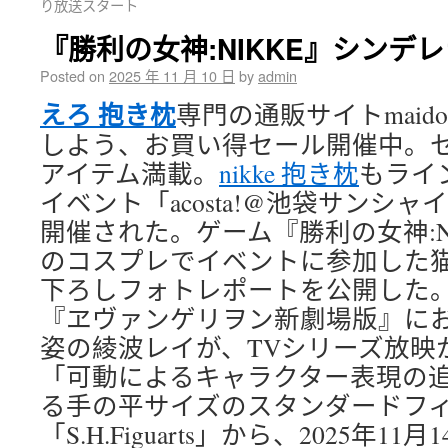
り放送スタート
『勝利の女神:NIKKE』シンデ
Posted on
2025 年 11 月 10 日
by
admin
えろ 抱き枕
専門の通販サイトmaid
しよう、お買い得セール開催中。
アイテム満載。
nikke 抱き枕
もライ
イベント「acosta!@池袋サンシ
開催された。ゲーム『勝利の女神:N
のコスプレでイベントに参加した
下ろしフォトレポートを公開した
『ヱヴァンゲリヲン新劇場版』に
姿の綾波レイが、TVシリーズ放映
「可動によるキャラクター表現の
る手の平サイズのスタンダードフ
「S.H.Figuarts」から、2025年