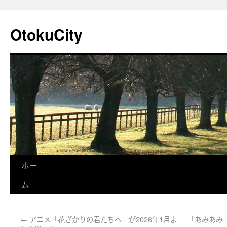
OtokuCity
ホー
ム
←
アニメ「花ざかりの君たちへ」が2026年1月よ
「あみあみ